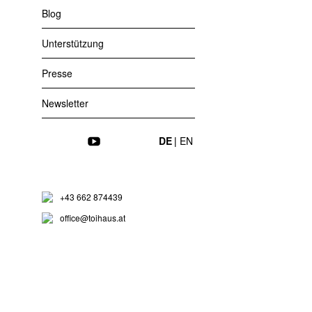
Blog
Unterstützung
Flausch
Presse
Newsletter
Instagram
Facebook
YouTube
DE
EN
Nebelw
+43 662 874439
office@toihaus.at
Tempo 