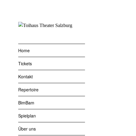
Zum
Inhalt
Kind
springen
Yuki On
Home
Schneef
Schad
Tickets
Kontakt
Repertoire
Flow
BimBam
Spielplan
Über uns
Stein &