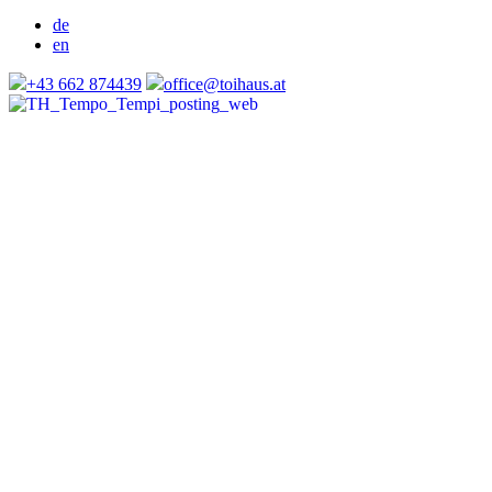
de
en
+43 662 874439
office@toihaus.at