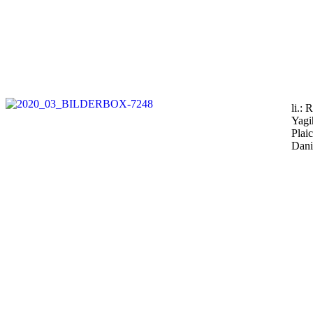
li.:
Yagi
Plai
Dani