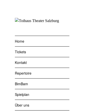
Zum
Inhalt
springen
Press
Home
Im Fl
Tickets
Kontakt
Performance
Repertoire
Pressebilder
BimBam
Credit: Fabia
Spielplan
Über uns