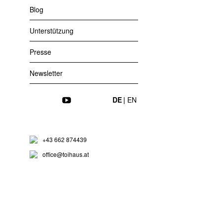
Blog
Unterstützung
Presse
Newsletter
Instagram
Facebook
YouTube
DE
EN
Toihaus Theate
+43 662 874439
office@toihaus.at