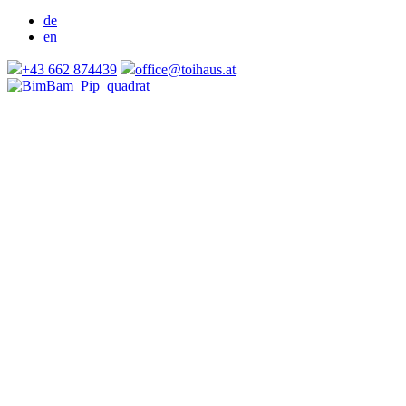
de
en
+43 662 874439
office@toihaus.at