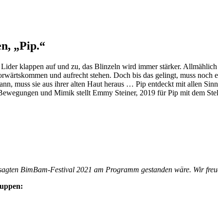
n, „Pip.“
ider klappen auf und zu, das Blinzeln wird immer stärker. Allmählich 
wärtskommen und aufrecht stehen. Doch bis das gelingt, muss noch ein
n, muss sie aus ihrer alten Haut heraus … Pip entdeckt mit allen Sinn
 Bewegungen und Mimik stellt Emmy Steiner, 2019 für Pip mit dem Ste
gesagten BimBam-Festival 2021 am Programm gestanden wäre. Wir freue
ruppen: