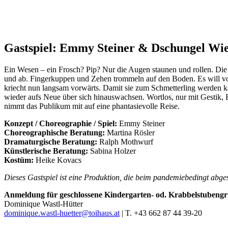
Gastspiel: Emmy Steiner & Dschungel Wie
Ein Wesen – ein Frosch? Pip? Nur die Augen staunen und rollen. Die L
und ab. Fingerkuppen und Zehen trommeln auf den Boden. Es will vor
kriecht nun langsam vorwärts. Damit sie zum Schmetterling werden kan
wieder aufs Neue über sich hinauswachsen. Wortlos, nur mit Gestik,
nimmt das Publikum mit auf eine phantasievolle Reise.
Konzept / Choreographie / Spiel:
Emmy Steiner
Choreographische Beratung:
Martina Rösler
Dramaturgische Beratung:
Ralph Mothwurf
Künstlerische Beratung:
Sabina Holzer
Kostüm:
Heike Kovacs
Dieses Gastspiel ist eine Produktion, die beim pandemiebedingt ab
Anmeldung für geschlossene Kindergarten- od. Krabbelstubeng
Dominique Wastl-Hütter
dominique.wastl-huetter@toihaus.at
| T. +43 662 87 44 39-20