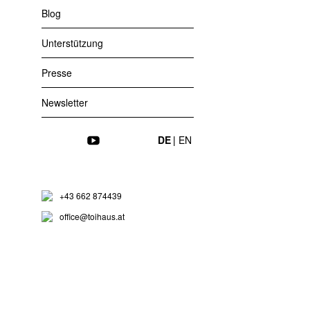
Blog
Unterstützung
Presse
Newsletter
Instagram
Facebook
YouTube
DE
EN
Barbi
Die Kampagne
+43 662 874439
künstlerische
office@toihaus.at
Kleinunterneh
Figur INFLUEN
neoliberal. Sie
bestechlich, m
schamlos ihre