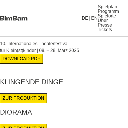
Spielplan
Programm
Spielorte
DE
EN
Über
Presse
Tickets
10. Internationales Theaterfestival
für Klein(st)kinder | 08. – 28. März 2025
DOWNLOAD PDF
KLINGENDE DINGE
ZUR PRODUKTION
DIORAMA